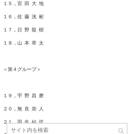
１５，宮 田 大 地
１６，佐 藤 洸 彬
１７，日 野 龍 樹
１８，山 本 草 太
＜第４グループ＞
１９，宇 野 昌 磨
２０，無 良 崇 人
２１，羽 生 結 弦