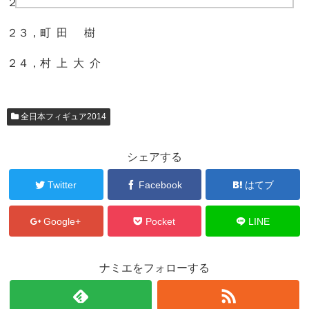
２２，小 塚 崇 彦
２３，町 田 樹
２４，村 上 大 介
全日本フィギュア2014
シェアする
Twitter
Facebook
はてブ
Google+
Pocket
LINE
ナミエをフォローする