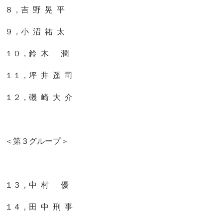
８，吉 野 晃 平
９，小 沼 祐 太
１０，鈴 木 潤
１１，坪 井 遥 司
１２，磯 崎 大 介
＜第３グループ＞
１３，中 村 優
１４，田 中 刑 事