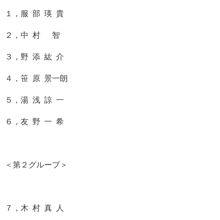
１，服 部 瑛 貴
２，中 村 智
３，野 添 紘 介
４，笹 原 景一朗
５，湯 浅 諒 一
６，友 野 一 希
＜第２グループ＞
７，木 村 真 人