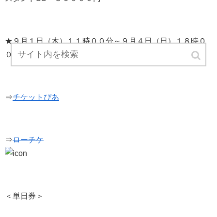
★９月１日（木）１１時００分～９月４日（日）１８時０
０分
⇒
チケットぴあ
⇒
ローチケ
＜単日券＞